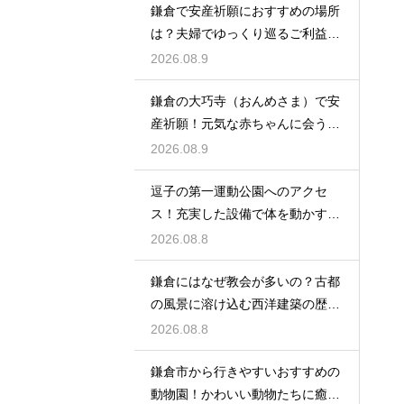
鎌倉で安産祈願におすすめの場所
は？夫婦でゆっくり巡るご利益ス
ポット
2026.08.9
鎌倉の大巧寺（おんめさま）で安
産祈願！元気な赤ちゃんに会うた
めの心構え
2026.08.9
逗子の第一運動公園へのアクセ
ス！充実した設備で体を動かす休
日のレビュー
2026.08.8
鎌倉にはなぜ教会が多いの？古都
の風景に溶け込む西洋建築の歴史
と謎に迫る
2026.08.8
鎌倉市から行きやすいおすすめの
動物園！かわいい動物たちに癒さ