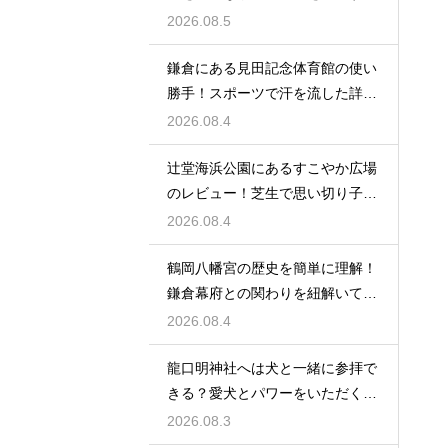
レビュー
2026.08.5
鎌倉にある見田記念体育館の使い
勝手！スポーツで汗を流した詳細
レビュー
2026.08.4
辻堂海浜公園にあるすこやか広場
のレビュー！芝生で思い切り子供
と遊ぶ休日
2026.08.4
鶴岡八幡宮の歴史を簡単に理解！
鎌倉幕府との関わりを紐解いて観
光を楽しむ
2026.08.4
龍口明神社へは犬と一緒に参拝で
きる？愛犬とパワーをいただくた
めの注意点
2026.08.3