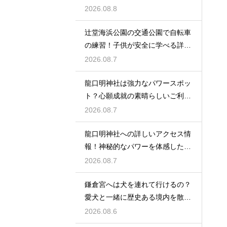
れる休日
2026.08.8
辻堂海浜公園の交通公園で自転車
の練習！子供が安全に学べる詳細
レビュー
2026.08.7
龍口明神社は強力なパワースポッ
ト？心願成就の素晴らしいご利益
を授かる
2026.08.7
龍口明神社への詳しいアクセス情
報！神秘的なパワーを体感した詳
細レビュー
2026.08.7
鎌倉宮へは犬を連れて行けるの？
愛犬と一緒に歴史ある境内を散策
するコツ
2026.08.6