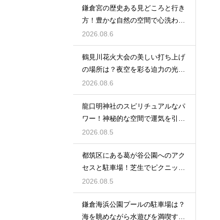
鎌倉宮の歴史ある見どころと行き
方！豊かな自然の空間で心洗われ
る時間
2026.08.6
鶴見川花火大会の美しい打ち上げ
の場所は？夜空を彩る迫力の光景
を特等席で
2026.08.6
龍口明神社のスピリチュアルなパ
ワー！神秘的な空間で運気を引き
寄せる参拝
2026.08.5
都筑区にある葛が谷公園へのアク
セスと駐車場！芝生でピクニック
を満喫する
2026.08.5
鎌倉海浜公園プールの駐車場は？
海を眺めながら水遊びを満喫する