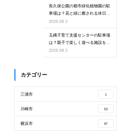
長久保公園の都市緑化植物園の駐
車場は？花と緑に癒される休日を
レビュー
2026.08.3
玉縄子育て支援センターの駐車場
は？親子で楽しく遊べる施設を徹
底レビュー
2026.08.3
カテゴリー
三浦市
1
川崎市
53
横浜市
97