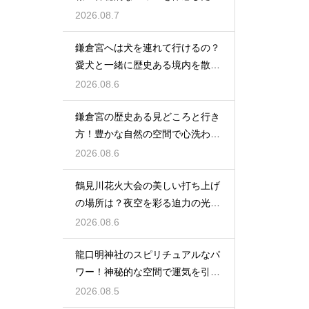
細レビュー
2026.08.7
鎌倉宮へは犬を連れて行けるの？
愛犬と一緒に歴史ある境内を散策
するコツ
2026.08.6
鎌倉宮の歴史ある見どころと行き
方！豊かな自然の空間で心洗われ
る時間
2026.08.6
鶴見川花火大会の美しい打ち上げ
の場所は？夜空を彩る迫力の光景
を特等席で
2026.08.6
龍口明神社のスピリチュアルなパ
ワー！神秘的な空間で運気を引き
寄せる参拝
2026.08.5