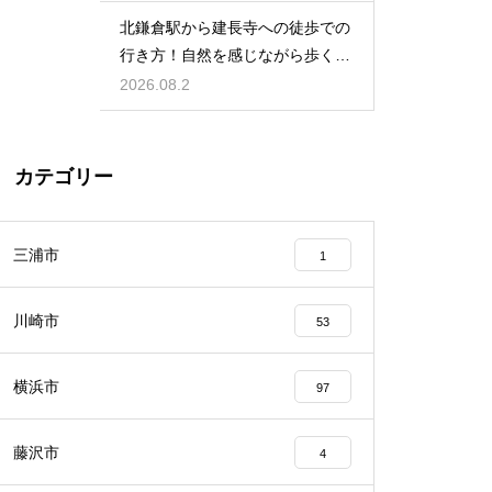
北鎌倉駅から建長寺への徒歩での
行き方！自然を感じながら歩く癒
しの時間
2026.08.2
カテゴリー
三浦市
1
川崎市
53
横浜市
97
藤沢市
4