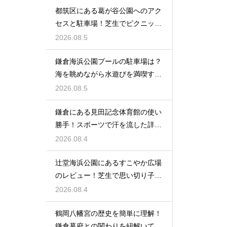
都筑区にある葛が谷公園へのアク
セスと駐車場！芝生でピクニック
を満喫する
2026.08.5
鎌倉海浜公園プールの駐車場は？
海を眺めながら水遊びを満喫する
レビュー
2026.08.5
鎌倉にある見田記念体育館の使い
勝手！スポーツで汗を流した詳細
レビュー
2026.08.4
辻堂海浜公園にあるすこやか広場
のレビュー！芝生で思い切り子供
と遊ぶ休日
2026.08.4
鶴岡八幡宮の歴史を簡単に理解！
鎌倉幕府との関わりを紐解いて観