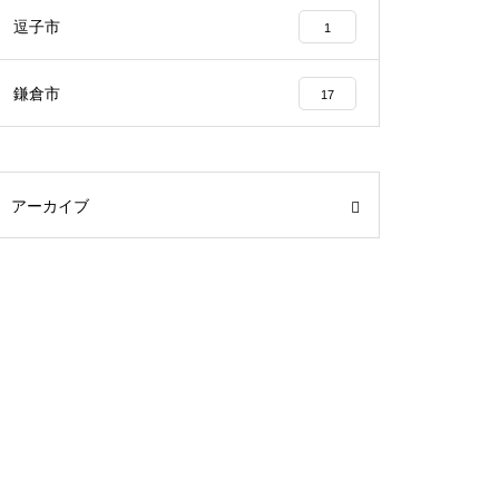
逗子市
1
鎌倉市
17
アーカイブ