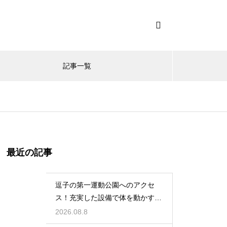
記事一覧
最近の記事
逗子の第一運動公園へのアクセ
ス！充実した設備で体を動かす休
日のレビュー
2026.08.8