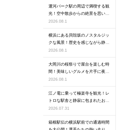
運河パーク駅の周辺で満喫する観
光！空中散歩からの絶景を思い切
り楽しむ
2026.08.1
横浜にある貝殻坂のノスタルジッ
クな風景！歴史を感じながら静か
に散策する
2026.08.1
大岡川の桜祭りで屋台を楽しむ時
間！美味しいグルメを片手に夜桜
を満喫する
2026.08.1
江ノ電に乗って極楽寺を観光！レ
トロな駅舎と静寂に包まれたお寺
に癒される
2026.07.31
箱根駅伝の横浜駅前での通過時間
を大公開！選手たちの熱い走りを