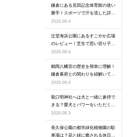
鎌倉にある見田記念体育館の使い
勝手！スポーツで汗を流した詳細
レビュー
2026.08.4
辻堂海浜公園にあるすこやか広場
のレビュー！芝生で思い切り子供
と遊ぶ休日
2026.08.4
鶴岡八幡宮の歴史を簡単に理解！
鎌倉幕府との関わりを紐解いて観
光を楽しむ
2026.08.4
龍口明神社へは犬と一緒に参拝で
きる？愛犬とパワーをいただくた
めの注意点
2026.08.3
長久保公園の都市緑化植物園の駐
車場は？花と緑に癒される休日を