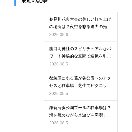
最近の記事
鶴見川花火大会の美しい打ち上げ
の場所は？夜空を彩る迫力の光景
を特等席で
2026.08.6
龍口明神社のスピリチュアルなパ
ワー！神秘的な空間で運気を引き
寄せる参拝
2026.08.5
都筑区にある葛が谷公園へのアク
セスと駐車場！芝生でピクニック
を満喫する
2026.08.5
鎌倉海浜公園プールの駐車場は？
海を眺めながら水遊びを満喫する
レビュー
2026.08.5