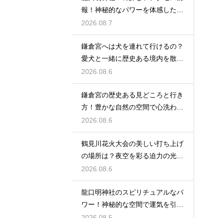
報！神秘的なパワーを体感した詳
細レビュー
2026.08.7
鎌倉宮へは犬を連れて行けるの？
愛犬と一緒に歴史ある境内を散策
するコツ
2026.08.6
鎌倉宮の歴史ある見どころと行き
方！豊かな自然の空間で心洗われ
る時間
2026.08.6
鶴見川花火大会の美しい打ち上げ
の場所は？夜空を彩る迫力の光景
を特等席で
2026.08.6
龍口明神社のスピリチュアルなパ
ワー！神秘的な空間で運気を引き
寄せる参拝
2026.08.5