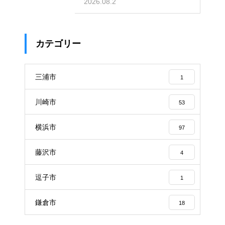
レビュー
2026.08.2
カテゴリー
三浦市
1
川崎市
53
横浜市
97
藤沢市
4
逗子市
1
鎌倉市
18