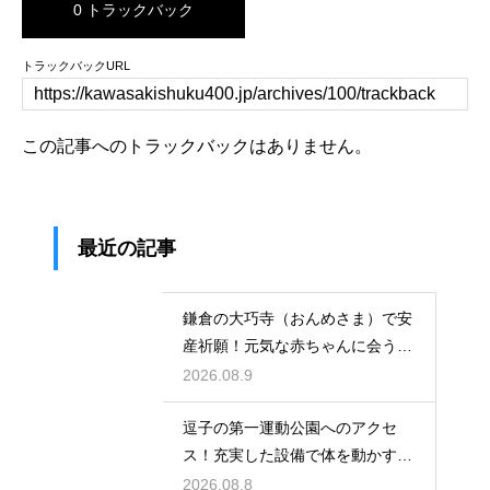
0 トラックバック
トラックバックURL
この記事へのトラックバックはありません。
最近の記事
鎌倉の大巧寺（おんめさま）で安
産祈願！元気な赤ちゃんに会うた
めの心構え
2026.08.9
逗子の第一運動公園へのアクセ
ス！充実した設備で体を動かす休
日のレビュー
2026.08.8