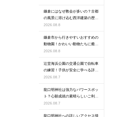
鎌倉にはなぜ教会が多いの？古都
の風景に溶け込む西洋建築の歴史
と謎に迫る
2026.08.8
鎌倉市から行きやすいおすすめの
動物園！かわいい動物たちに癒さ
れる休日
2026.08.8
辻堂海浜公園の交通公園で自転車
の練習！子供が安全に学べる詳細
レビュー
2026.08.7
龍口明神社は強力なパワースポッ
ト？心願成就の素晴らしいご利益
を授かる
2026.08.7
龍口明神社への詳しいアクセス情