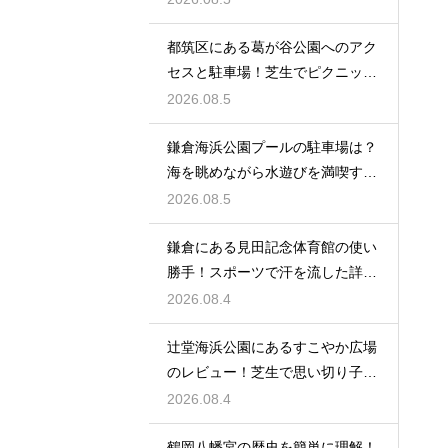
都筑区にある葛が谷公園へのアク
セスと駐車場！芝生でピクニック
を満喫する
2026.08.5
鎌倉海浜公園プールの駐車場は？
海を眺めながら水遊びを満喫する
レビュー
2026.08.5
鎌倉にある見田記念体育館の使い
勝手！スポーツで汗を流した詳細
レビュー
2026.08.4
辻堂海浜公園にあるすこやか広場
のレビュー！芝生で思い切り子供
と遊ぶ休日
2026.08.4
鶴岡八幡宮の歴史を簡単に理解！