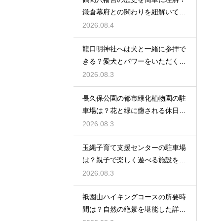
鎌倉幕府との関わりを紐解いて観
光を楽しむ
2026.08.4
龍口明神社へは犬と一緒に参拝で
きる？愛犬とパワーをいただくた
めの注意点
2026.08.3
長久保公園の都市緑化植物園の駐
車場は？花と緑に癒される休日を
レビュー
2026.08.3
玉縄子育て支援センターの駐車場
は？親子で楽しく遊べる施設を徹
底レビュー
2026.08.3
祇園山ハイキングコースの所要時
間は？自然の絶景を堪能した詳細