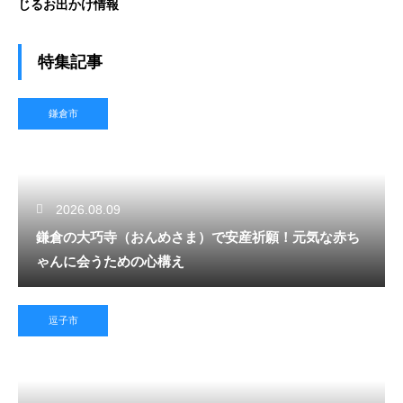
じるお出かけ情報
特集記事
鎌倉市
2026.08.09
鎌倉の大巧寺（おんめさま）で安産祈願！元気な赤ち
ゃんに会うための心構え
逗子市