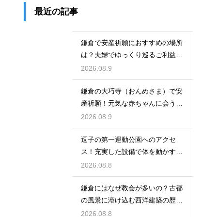
最近の記事
鎌倉で安産祈願におすすめの場所
は？夫婦でゆっくり巡るご利益ス
ポット
2026.08.9
鎌倉の大巧寺（おんめさま）で安
産祈願！元気な赤ちゃんに会うた
めの心構え
2026.08.9
逗子の第一運動公園へのアクセ
ス！充実した設備で体を動かす休
日のレビュー
2026.08.8
鎌倉にはなぜ教会が多いの？古都
の風景に溶け込む西洋建築の歴史
と謎に迫る
2026.08.8