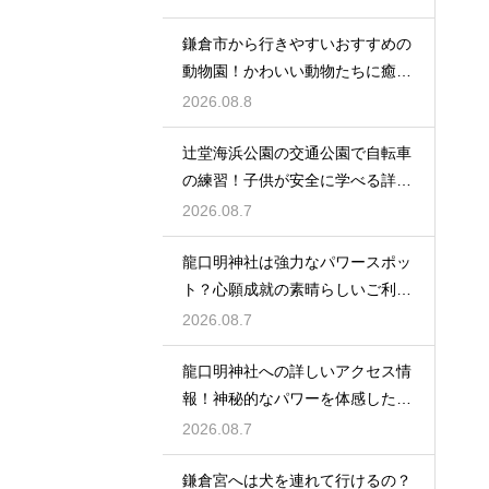
鎌倉市から行きやすいおすすめの
動物園！かわいい動物たちに癒さ
れる休日
2026.08.8
辻堂海浜公園の交通公園で自転車
の練習！子供が安全に学べる詳細
レビュー
2026.08.7
龍口明神社は強力なパワースポッ
ト？心願成就の素晴らしいご利益
を授かる
2026.08.7
龍口明神社への詳しいアクセス情
報！神秘的なパワーを体感した詳
細レビュー
2026.08.7
鎌倉宮へは犬を連れて行けるの？