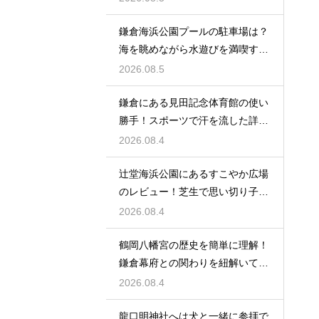
鎌倉海浜公園プールの駐車場は？
海を眺めながら水遊びを満喫する
レビュー
2026.08.5
鎌倉にある見田記念体育館の使い
勝手！スポーツで汗を流した詳細
レビュー
2026.08.4
辻堂海浜公園にあるすこやか広場
のレビュー！芝生で思い切り子供
と遊ぶ休日
2026.08.4
鶴岡八幡宮の歴史を簡単に理解！
鎌倉幕府との関わりを紐解いて観
光を楽しむ
2026.08.4
龍口明神社へは犬と一緒に参拝で