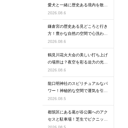
愛犬と一緒に歴史ある境内を散策
するコツ
2026.08.6
鎌倉宮の歴史ある見どころと行き
方！豊かな自然の空間で心洗われ
る時間
2026.08.6
鶴見川花火大会の美しい打ち上げ
の場所は？夜空を彩る迫力の光景
を特等席で
2026.08.6
龍口明神社のスピリチュアルなパ
ワー！神秘的な空間で運気を引き
寄せる参拝
2026.08.5
都筑区にある葛が谷公園へのアク
セスと駐車場！芝生でピクニック
を満喫する
2026.08.5