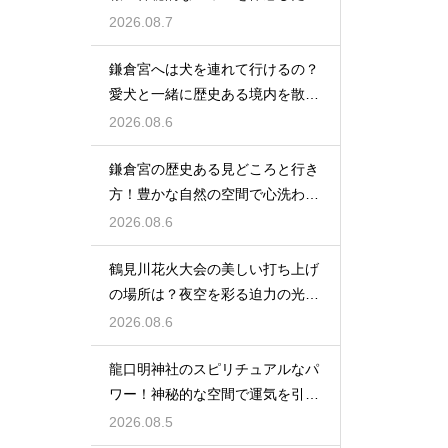
細レビュー
2026.08.7
鎌倉宮へは犬を連れて行けるの？
愛犬と一緒に歴史ある境内を散策
するコツ
2026.08.6
鎌倉宮の歴史ある見どころと行き
方！豊かな自然の空間で心洗われ
る時間
2026.08.6
鶴見川花火大会の美しい打ち上げ
の場所は？夜空を彩る迫力の光景
を特等席で
2026.08.6
龍口明神社のスピリチュアルなパ
ワー！神秘的な空間で運気を引き
寄せる参拝
2026.08.5