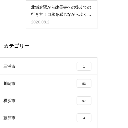
北鎌倉駅から建長寺への徒歩での
行き方！自然を感じながら歩く癒
しの時間
2026.08.2
カテゴリー
三浦市
1
川崎市
53
横浜市
97
藤沢市
4