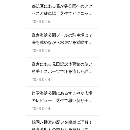
都筑区にある葛が谷公園へのアク
セスと駐車場！芝生でピクニック
を満喫する
2026.08.5
鎌倉海浜公園プールの駐車場は？
海を眺めながら水遊びを満喫する
レビュー
2026.08.5
鎌倉にある見田記念体育館の使い
勝手！スポーツで汗を流した詳細
レビュー
2026.08.4
辻堂海浜公園にあるすこやか広場
のレビュー！芝生で思い切り子供
と遊ぶ休日
2026.08.4
鶴岡八幡宮の歴史を簡単に理解！
鎌倉幕府との関わりを紐解いて観