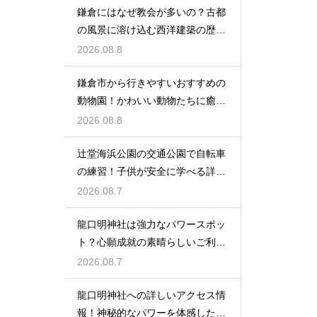
鎌倉にはなぜ教会が多いの？古都
の風景に溶け込む西洋建築の歴史
と謎に迫る
2026.08.8
鎌倉市から行きやすいおすすめの
動物園！かわいい動物たちに癒さ
れる休日
2026.08.8
辻堂海浜公園の交通公園で自転車
の練習！子供が安全に学べる詳細
レビュー
2026.08.7
龍口明神社は強力なパワースポッ
ト？心願成就の素晴らしいご利益
を授かる
2026.08.7
龍口明神社への詳しいアクセス情
報！神秘的なパワーを体感した詳