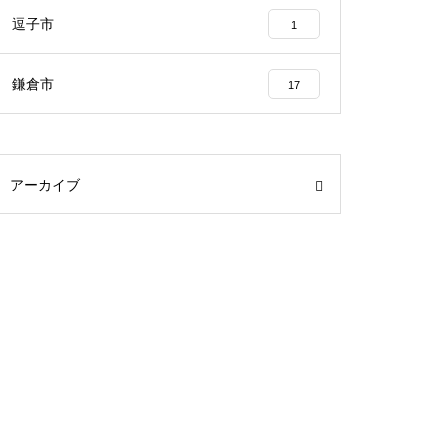
逗子市
1
鎌倉市
17
アーカイブ