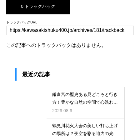
0 トラックバック
トラックバックURL
この記事へのトラックバックはありません。
最近の記事
鎌倉宮の歴史ある見どころと行き
方！豊かな自然の空間で心洗われ
る時間
2026.08.6
鶴見川花火大会の美しい打ち上げ
の場所は？夜空を彩る迫力の光景