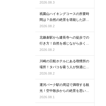
底レビュー
2026.08.3
祇園山ハイキングコースの所要時
間は？自然の絶景を堪能した詳細
レビュー
2026.08.2
北鎌倉駅から建長寺への徒歩での
行き方！自然を感じながら歩く癒
しの時間
2026.08.2
川崎の日航ホテルにある喫煙所の
場所！タバコを吸う人が快適に滞
在する秘訣
2026.08.2
運河パーク駅の周辺で満喫する観
光！空中散歩からの絶景を思い切
り楽しむ
2026.08.1