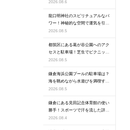
を特等席で
2026.08.6
龍口明神社のスピリチュアルなパ
ワー！神秘的な空間で運気を引き
寄せる参拝
2026.08.5
都筑区にある葛が谷公園へのアク
セスと駐車場！芝生でピクニック
を満喫する
2026.08.5
鎌倉海浜公園プールの駐車場は？
海を眺めながら水遊びを満喫する
レビュー
2026.08.5
鎌倉にある見田記念体育館の使い
勝手！スポーツで汗を流した詳細
レビュー
2026.08.4