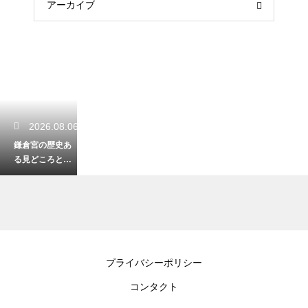
アーカイブ
2026.08.06
鎌倉宮の歴史あ
る見どころと行
き方！豊かな自
然の空間で心洗
われる時間
2026.08.06
プライバシーポリシー
鶴見川花火大会
コンタクト
の美しい打ち上
げの場所は？夜