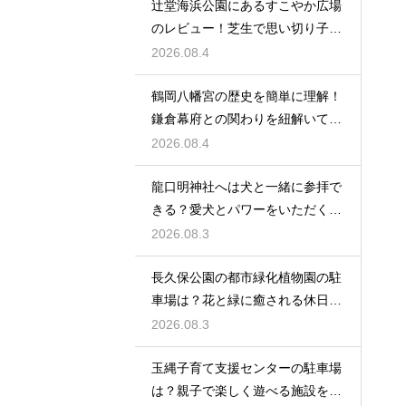
辻堂海浜公園にあるすこやか広場
のレビュー！芝生で思い切り子供
と遊ぶ休日
2026.08.4
鶴岡八幡宮の歴史を簡単に理解！
鎌倉幕府との関わりを紐解いて観
光を楽しむ
2026.08.4
龍口明神社へは犬と一緒に参拝で
きる？愛犬とパワーをいただくた
めの注意点
2026.08.3
長久保公園の都市緑化植物園の駐
車場は？花と緑に癒される休日を
レビュー
2026.08.3
玉縄子育て支援センターの駐車場
は？親子で楽しく遊べる施設を徹