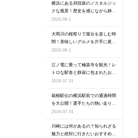
横浜にある貝殻坂のノスタルジッ
クな風景！歴史を感じながら静か
に散策する
2026.08.1
大岡川の桜祭りで屋台を楽しむ時
間！美味しいグルメを片手に夜桜
を満喫する
2026.08.1
江ノ電に乗って極楽寺を観光！レ
トロな駅舎と静寂に包まれたお寺
に癒される
2026.07.31
箱根駅伝の横浜駅前での通過時間
を大公開！選手たちの熱い走りを
沿道で応援
2026.07.31
川崎には何があるの？知られざる
魅力と絶対に行きたいおすすめ観