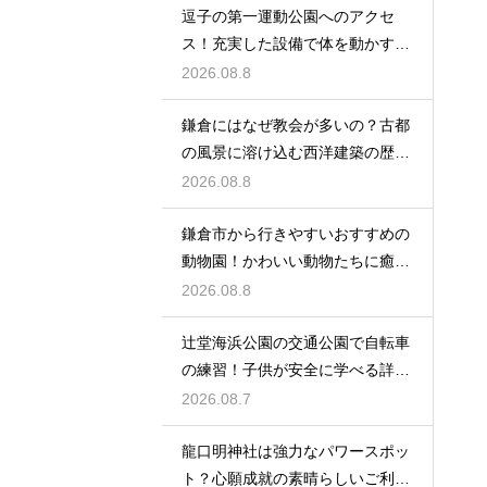
逗子の第一運動公園へのアクセ
ス！充実した設備で体を動かす休
日のレビュー
2026.08.8
鎌倉にはなぜ教会が多いの？古都
の風景に溶け込む西洋建築の歴史
と謎に迫る
2026.08.8
鎌倉市から行きやすいおすすめの
動物園！かわいい動物たちに癒さ
れる休日
2026.08.8
辻堂海浜公園の交通公園で自転車
の練習！子供が安全に学べる詳細
レビュー
2026.08.7
龍口明神社は強力なパワースポッ
ト？心願成就の素晴らしいご利益