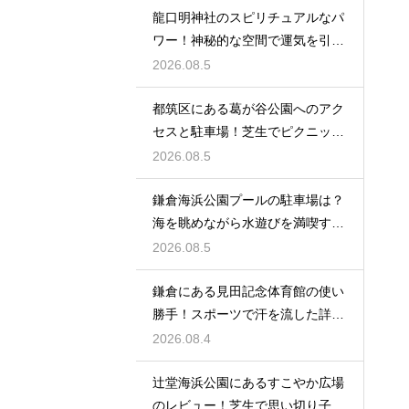
龍口明神社のスピリチュアルなパ
ワー！神秘的な空間で運気を引き
寄せる参拝
2026.08.5
都筑区にある葛が谷公園へのアク
セスと駐車場！芝生でピクニック
を満喫する
2026.08.5
鎌倉海浜公園プールの駐車場は？
海を眺めながら水遊びを満喫する
レビュー
2026.08.5
鎌倉にある見田記念体育館の使い
勝手！スポーツで汗を流した詳細
レビュー
2026.08.4
辻堂海浜公園にあるすこやか広場
のレビュー！芝生で思い切り子供