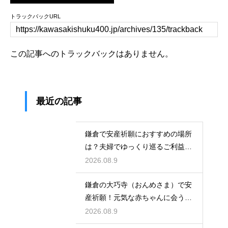
トラックバックURL
この記事へのトラックバックはありません。
最近の記事
鎌倉で安産祈願におすすめの場所
は？夫婦でゆっくり巡るご利益ス
ポット
2026.08.9
鎌倉の大巧寺（おんめさま）で安
産祈願！元気な赤ちゃんに会うた
めの心構え
2026.08.9