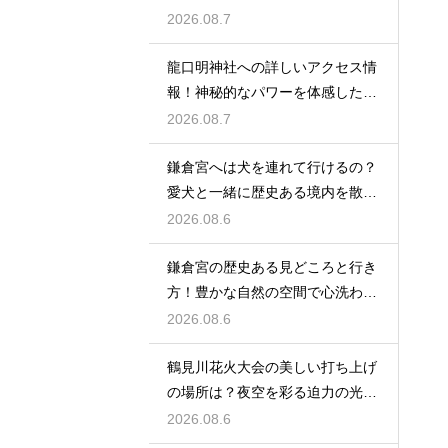
を授かる
2026.08.7
龍口明神社への詳しいアクセス情
報！神秘的なパワーを体感した詳
細レビュー
2026.08.7
鎌倉宮へは犬を連れて行けるの？
愛犬と一緒に歴史ある境内を散策
するコツ
2026.08.6
鎌倉宮の歴史ある見どころと行き
方！豊かな自然の空間で心洗われ
る時間
2026.08.6
鶴見川花火大会の美しい打ち上げ
の場所は？夜空を彩る迫力の光景
を特等席で
2026.08.6