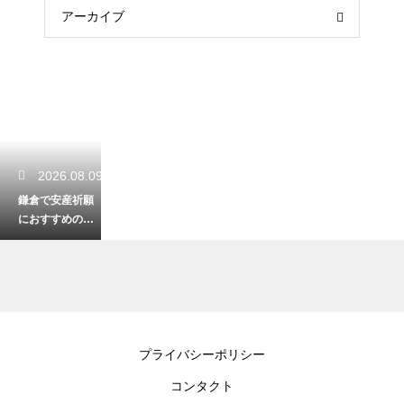
アーカイブ
2026.08.09
鎌倉で安産祈願
におすすめの場
所は？夫婦でゆ
っくり巡るご利
益スポット
2026.08.09
プライバシーポリシー
鎌倉の大巧寺
コンタクト
（おんめさま）