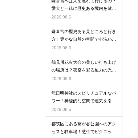
鎌倉宮へは犬を連れて行けるの？
愛犬と一緒に歴史ある境内を散策
するコツ
2026.08.6
鎌倉宮の歴史ある見どころと行き
方！豊かな自然の空間で心洗われ
る時間
2026.08.6
鶴見川花火大会の美しい打ち上げ
の場所は？夜空を彩る迫力の光景
を特等席で
2026.08.6
龍口明神社のスピリチュアルなパ
ワー！神秘的な空間で運気を引き
寄せる参拝
2026.08.5
都筑区にある葛が谷公園へのアク
セスと駐車場！芝生でピクニック