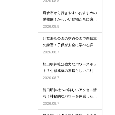
と謎に迫る
2026.08.8
鎌倉市から行きやすいおすすめの
動物園！かわいい動物たちに癒さ
れる休日
2026.08.8
辻堂海浜公園の交通公園で自転車
の練習！子供が安全に学べる詳細
レビュー
2026.08.7
龍口明神社は強力なパワースポッ
ト？心願成就の素晴らしいご利益
を授かる
2026.08.7
龍口明神社への詳しいアクセス情
報！神秘的なパワーを体感した詳
細レビュー
2026.08.7