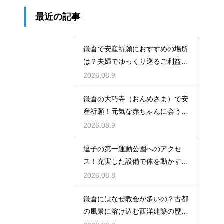
最近の記事
鎌倉で安産祈願におすすめの場所
は？夫婦でゆっくり巡るご利益ス
ポット
2026.08.9
鎌倉の大巧寺（おんめさま）で安
産祈願！元気な赤ちゃんに会うた
めの心構え
2026.08.9
逗子の第一運動公園へのアクセ
ス！充実した設備で体を動かす休
日のレビュー
2026.08.8
鎌倉にはなぜ教会が多いの？古都
の風景に溶け込む西洋建築の歴史