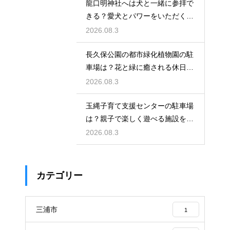
龍口明神社へは犬と一緒に参拝で
きる？愛犬とパワーをいただくた
めの注意点
2026.08.3
長久保公園の都市緑化植物園の駐
車場は？花と緑に癒される休日を
レビュー
2026.08.3
玉縄子育て支援センターの駐車場
は？親子で楽しく遊べる施設を徹
底レビュー
2026.08.3
カテゴリー
三浦市
1