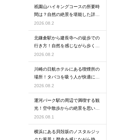
祇園山ハイキングコースの所要時
間は？自然の絶景を堪能した詳細
レビュー
2026.08.2
北鎌倉駅から建長寺への徒歩での
行き方！自然を感じながら歩く癒
しの時間
2026.08.2
川崎の日航ホテルにある喫煙所の
場所！タバコを吸う人が快適に滞
在する秘訣
2026.08.2
運河パーク駅の周辺で満喫する観
光！空中散歩からの絶景を思い切
り楽しむ
2026.08.1
横浜にある貝殻坂のノスタルジッ
クな風景！歴史を感じながら静か