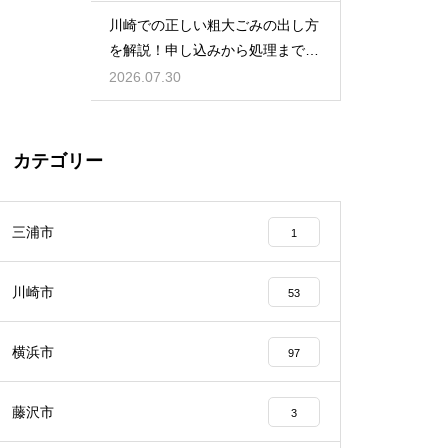
川崎での正しい粗大ごみの出し方
を解説！申し込みから処理までの
手順を知る
2026.07.30
カテゴリー
三浦市
1
川崎市
53
横浜市
97
藤沢市
3