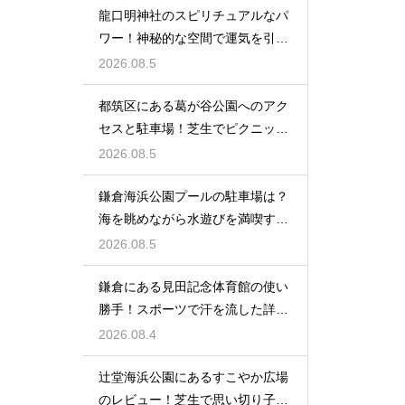
龍口明神社のスピリチュアルなパ
ワー！神秘的な空間で運気を引き
寄せる参拝
2026.08.5
都筑区にある葛が谷公園へのアク
セスと駐車場！芝生でピクニック
を満喫する
2026.08.5
鎌倉海浜公園プールの駐車場は？
海を眺めながら水遊びを満喫する
レビュー
2026.08.5
鎌倉にある見田記念体育館の使い
勝手！スポーツで汗を流した詳細
レビュー
2026.08.4
辻堂海浜公園にあるすこやか広場
のレビュー！芝生で思い切り子供