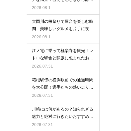
に散策する
2026.08.1
大岡川の桜祭りで屋台を楽しむ時
間！美味しいグルメを片手に夜桜
を満喫する
2026.08.1
江ノ電に乗って極楽寺を観光！レ
トロな駅舎と静寂に包まれたお寺
に癒される
2026.07.31
箱根駅伝の横浜駅前での通過時間
を大公開！選手たちの熱い走りを
沿道で応援
2026.07.31
川崎には何があるの？知られざる
魅力と絶対に行きたいおすすめ観
光スポット
2026.07.31