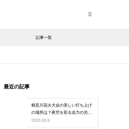
記事一覧
最近の記事
鶴見川花火大会の美しい打ち上げ
の場所は？夜空を彩る迫力の光景
を特等席で
2026.08.6