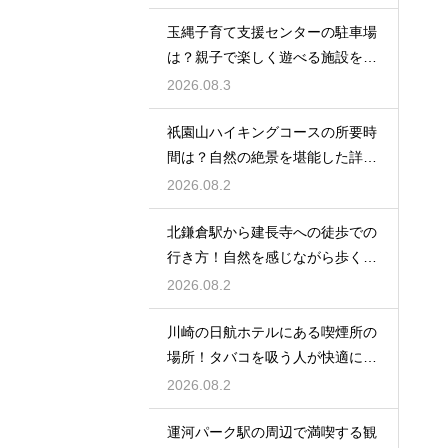
玉縄子育て支援センターの駐車場
は？親子で楽しく遊べる施設を徹
底レビュー
2026.08.3
祇園山ハイキングコースの所要時
間は？自然の絶景を堪能した詳細
レビュー
2026.08.2
北鎌倉駅から建長寺への徒歩での
行き方！自然を感じながら歩く癒
しの時間
2026.08.2
川崎の日航ホテルにある喫煙所の
場所！タバコを吸う人が快適に滞
在する秘訣
2026.08.2
運河パーク駅の周辺で満喫する観