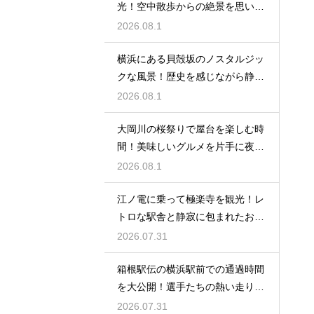
光！空中散歩からの絶景を思い切
り楽しむ
2026.08.1
横浜にある貝殻坂のノスタルジッ
クな風景！歴史を感じながら静か
に散策する
2026.08.1
大岡川の桜祭りで屋台を楽しむ時
間！美味しいグルメを片手に夜桜
を満喫する
2026.08.1
江ノ電に乗って極楽寺を観光！レ
トロな駅舎と静寂に包まれたお寺
に癒される
2026.07.31
箱根駅伝の横浜駅前での通過時間
を大公開！選手たちの熱い走りを
沿道で応援
2026.07.31