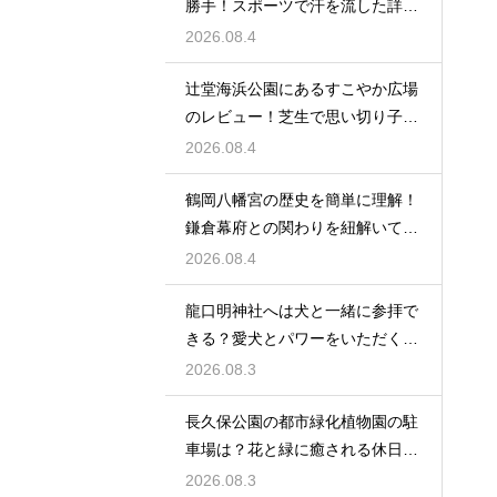
勝手！スポーツで汗を流した詳細
レビュー
2026.08.4
辻堂海浜公園にあるすこやか広場
のレビュー！芝生で思い切り子供
と遊ぶ休日
2026.08.4
鶴岡八幡宮の歴史を簡単に理解！
鎌倉幕府との関わりを紐解いて観
光を楽しむ
2026.08.4
龍口明神社へは犬と一緒に参拝で
きる？愛犬とパワーをいただくた
めの注意点
2026.08.3
長久保公園の都市緑化植物園の駐
車場は？花と緑に癒される休日を
レビュー
2026.08.3