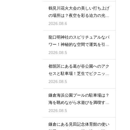
鶴見川花火大会の美しい打ち上げ
の場所は？夜空を彩る迫力の光景
を特等席で
2026.08.6
龍口明神社のスピリチュアルなパ
ワー！神秘的な空間で運気を引き
寄せる参拝
2026.08.5
都筑区にある葛が谷公園へのアク
セスと駐車場！芝生でピクニック
を満喫する
2026.08.5
鎌倉海浜公園プールの駐車場は？
海を眺めながら水遊びを満喫する
レビュー
2026.08.5
鎌倉にある見田記念体育館の使い