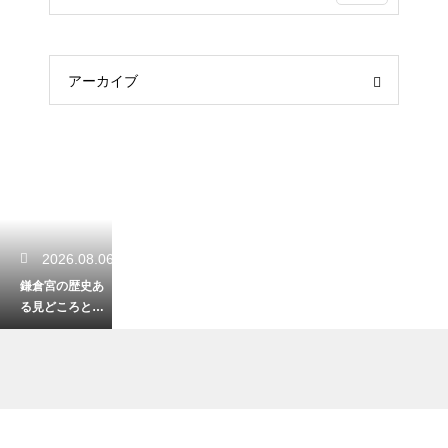
アーカイブ
2026.08.06
鎌倉宮の歴史あ
る見どころと行
き方！豊かな自
然の空間で心洗
われる時間
2026.08.06