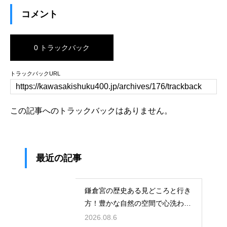
コメント
0 トラックバック
トラックバックURL
この記事へのトラックバックはありません。
最近の記事
鎌倉宮の歴史ある見どころと行き
方！豊かな自然の空間で心洗われ
る時間
2026.08.6